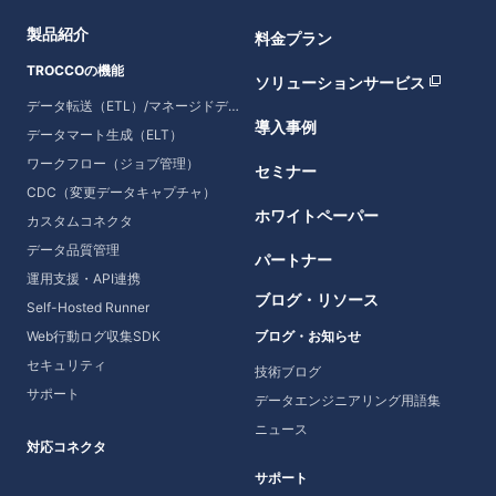
製品紹介
料金プラン
TROCCOの機能
ソリューションサービス
データ転送（ETL）/マネージドデータ転送
導入事例
データマート生成（ELT）
ワークフロー（ジョブ管理）
セミナー
CDC（変更データキャプチャ）
ホワイトペーパー
カスタムコネクタ
データ品質管理
パートナー
運用支援・API連携
ブログ・リソース
Self-Hosted Runner
Web行動ログ収集SDK
ブログ・お知らせ
セキュリティ
技術ブログ
サポート
データエンジニアリング用語集
ニュース
対応コネクタ
サポート