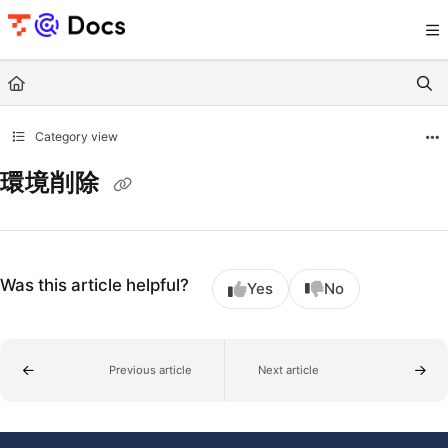
Documentation Index
Fetch the complete documentation index at:
https://documents.trocco.io/llms.tx
Use this file to discover all available pages before exploring further.
Category view
環境削除
Was this article helpful?
Yes
No
Previous article
Next article