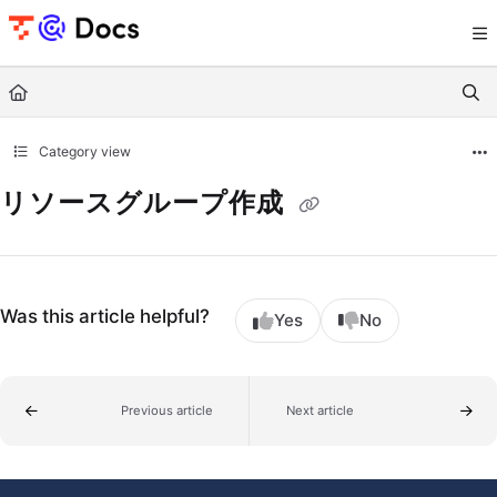
Documentation Index
Fetch the complete documentation index at:
https://documents.trocco.io/llms.tx
Use this file to discover all available pages before exploring further.
Category view
リソースグループ作成
Was this article helpful?
Yes
No
Previous article
Next article