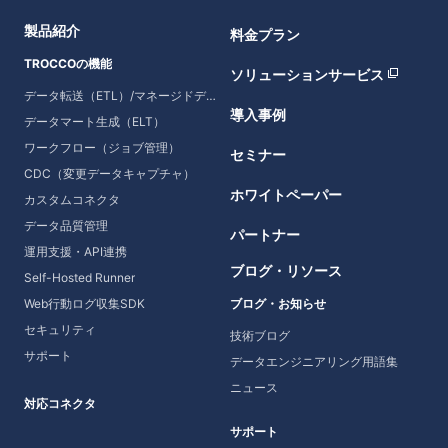
製品紹介
料金プラン
TROCCOの機能
ソリューションサービス
データ転送（ETL）/マネージドデータ転送
導入事例
データマート生成（ELT）
ワークフロー（ジョブ管理）
セミナー
CDC（変更データキャプチャ）
ホワイトペーパー
カスタムコネクタ
データ品質管理
パートナー
運用支援・API連携
ブログ・リソース
Self-Hosted Runner
Web行動ログ収集SDK
ブログ・お知らせ
セキュリティ
技術ブログ
サポート
データエンジニアリング用語集
ニュース
対応コネクタ
サポート