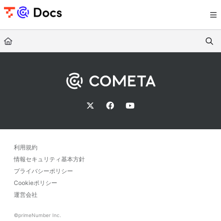
Documentation Index
Fetch the complete documentation index at:
https://documents.trocco.io/llms.tx
Use this file to discover all available pages before exploring further.
利用規約
情報セキュリティ基本方針
プライバシーポリシー
Cookieポリシー
運営会社
©primeNumber Inc.