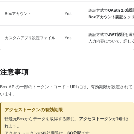
認証方式で
OAuth 2.0認
Boxアカウント
Yes
Boxアカウント認証
をク
認証方式で
JWT認証
を選
カスタムアプリ設定ファイル
Yes
入力内容について、詳し
注意事項
Box APIの一部のトークン・コード・URLには、有効期限が設定されて
います。
アクセストークンの有効期限
転送元Boxからデータを取得する際に、
アクセストークン
が利用さ
れます。
アクセストークンの有効期限は、
60分間
です。