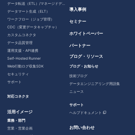
データ転送（ETL）/マネージドデータ転送
導入事例
データマート生成（ELT）
ワークフロー（ジョブ管理）
セミナー
CDC（変更データキャプチャ）
ホワイトペーパー
カスタムコネクタ
データ品質管理
パートナー
運用支援・API連携
ブログ・リソース
Self-Hosted Runner
Web行動ログ収集SDK
ブログ・お知らせ
セキュリティ
技術ブログ
サポート
データエンジニアリング用語集
ニュース
対応コネクタ
サポート
活用イメージ
ヘルプドキュメント
業務・部門
お問い合わせ
営業・営業企画