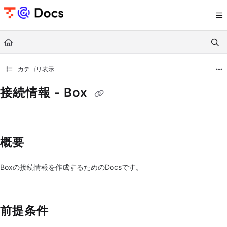
Documentation Index
Fetch the complete documentation index at:
https://documents.trocco.io/llms.tx
Use this file to discover all available pages before exploring further.
カテゴリ表示
接続情報 - Box
概要
Boxの接続情報を作成するためのDocsです。
前提条件