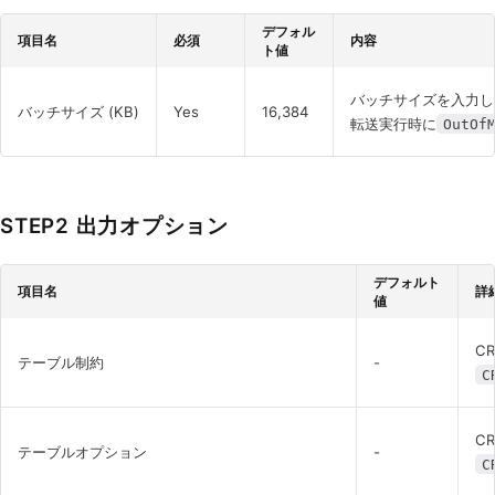
デフォル
項目名
必須
内容
ト値
バッチサイズを入力し
バッチサイズ (KB)
Yes
16,384
転送実行時に
OutOf
STEP2 出力オプション
デフォルト
項目名
詳
値
C
テーブル制約
-
C
C
テーブルオプション
-
C