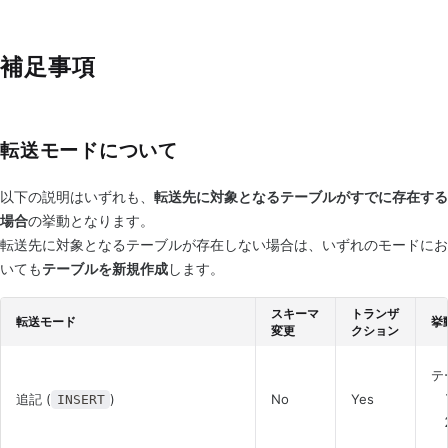
補足事項
転送モードについて
以下の説明はいずれも、
転送先に対象となるテーブルがすでに存在する
場合
の挙動となります。
転送先に対象となるテーブルが存在しない場合は、いずれのモードにお
いても
テーブルを新規作成
します。
スキーマ
トランザ
転送モード
挙
変更
クション
テ
追記 (
)
No
Yes
INSERT