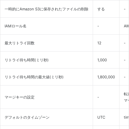
一時的にAmazon S3に保存されたファイルの削除
する
-
IAMロール名
-
A
最大リトライ回数
12
-
リトライ待ち時間(ミリ秒)
1,000
-
リトライ待ち時間の最大値(ミリ秒)
1,800,000
-
転
マージキーの設定
-
マ
デフォルトのタイムゾーン
UTC
t