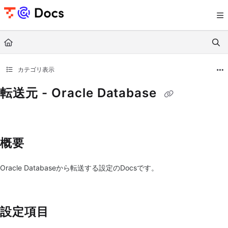
Documentation Index
Fetch the complete documentation index at:
https://documents.trocco.io/llms.tx
Use this file to discover all available pages before exploring further.
カテゴリ表示
転送元 - Oracle Database
概要
Oracle Databaseから転送する設定のDocsです。
設定項目