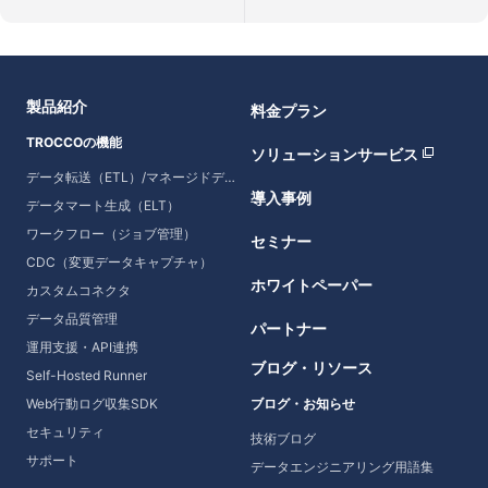
製品紹介
料金プラン
TROCCOの機能
ソリューションサービス
データ転送（ETL）/マネージドデータ転送
導入事例
データマート生成（ELT）
ワークフロー（ジョブ管理）
セミナー
CDC（変更データキャプチャ）
ホワイトペーパー
カスタムコネクタ
データ品質管理
パートナー
運用支援・API連携
ブログ・リソース
Self-Hosted Runner
Web行動ログ収集SDK
ブログ・お知らせ
セキュリティ
技術ブログ
サポート
データエンジニアリング用語集