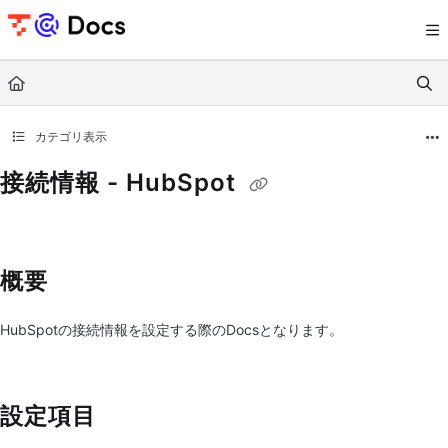
Documentation Index
Fetch the complete documentation index at:
https://documents.trocco.io/llms.tx
Use this file to discover all available pages before exploring further.
カテゴリ表示
接続情報 - HubSpot
概要
HubSpotの接続情報を設定する際のDocsとなります。
設定項目