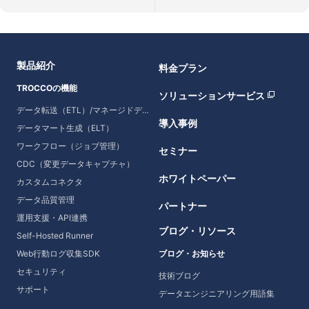
製品紹介
料金プラン
TROCCOの機能
ソリューションサービス
データ転送（ETL）/マネージドデータ転送
導入事例
データマート生成（ELT）
ワークフロー（ジョブ管理）
セミナー
CDC（変更データキャプチャ）
ホワイトペーパー
カスタムコネクタ
データ品質管理
パートナー
運用支援・API連携
ブログ・リソース
Self-Hosted Runner
Web行動ログ収集SDK
ブログ・お知らせ
セキュリティ
技術ブログ
サポート
データエンジニアリング用語集