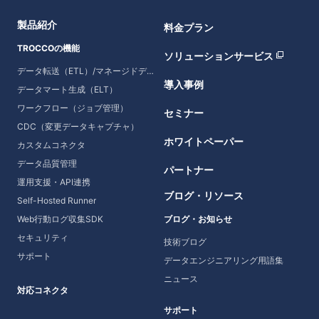
製品紹介
料金プラン
TROCCOの機能
ソリューションサービス
データ転送（ETL）/マネージドデータ転送
導入事例
データマート生成（ELT）
ワークフロー（ジョブ管理）
セミナー
CDC（変更データキャプチャ）
ホワイトペーパー
カスタムコネクタ
データ品質管理
パートナー
運用支援・API連携
ブログ・リソース
Self-Hosted Runner
Web行動ログ収集SDK
ブログ・お知らせ
セキュリティ
技術ブログ
サポート
データエンジニアリング用語集
ニュース
対応コネクタ
サポート