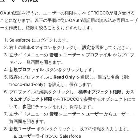
OAuth認証を行うと、ユーザーの権限をすべてTROCCOが引き受ける
ことになります。以下の手順に従いOAuth認証用の読み込み専用ユーザ
ーを作成し、権限を絞ることをおすすめします。
Salesforce にログインします。
右上の歯車⚙️アイコンをクリックし、
設定
を選択してください。
左サイドメニューの
管理
>
ユーザー
>
プロファイル
からプロフ
ァイル一覧画面を開きます。
新規プロファイル
ボタンをクリックします。
既存のプロファイルに
Read Only
を選択し、適当な名前（例:
trocco-read-only）を設定し、保存します。
プロファイルの編集をクリックし、
標準オブジェクト権限
、
カス
タムオブジェクト権限
からTROCCOで参照するオブジェクトにつ
いて、
参照
にチェックを付け、保存します。
左サイドメニューの
管理
>
ユーザー
>
ユーザー
からユーザー一
覧画面を開きます。
新規ユーザー
ボタンをクリックし、以下の情報を入力します。
ユーザーライセンス
: Salesforce