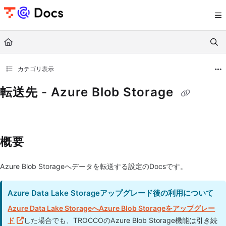
Documentation Index
Fetch the complete documentation index at:
https://documents.trocco.io/llms.tx
Use this file to discover all available pages before exploring further.
カテゴリ表示
転送先 - Azure Blob Storage
概要
Azure Blob Storageへデータを転送する設定のDocsです。
Azure Data Lake Storageアップグレード後の利用について
Azure Data Lake StorageへAzure Blob Storageをアップグレー
ド
した場合でも、TROCCOのAzure Blob Storage機能は引き続