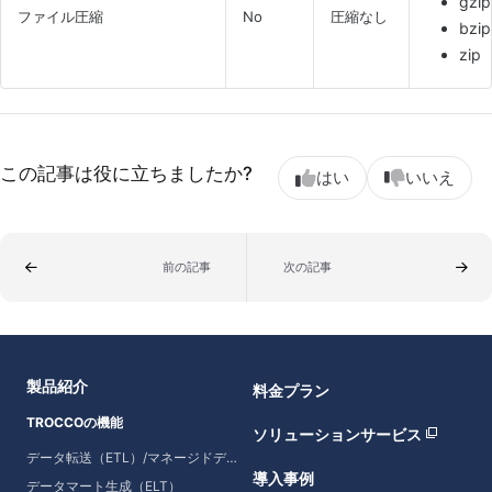
gzip
ファイル圧縮
No
圧縮なし
bzi
zip
この記事は役に立ちましたか?
はい
いいえ
前の記事
次の記事
製品紹介
料金プラン
TROCCOの機能
ソリューションサービス
データ転送（ETL）/マネージドデータ転送
導入事例
データマート生成（ELT）