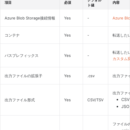
デフォル
項目
必須
内容
ト値
Azure Blob Storage接続情報
Yes
-
Azure B
コンテナ
Yes
-
転送した
転送した
パスプレフィックス
Yes
-
カスタム
出力ファイルの拡張子
Yes
.csv
出力ファ
出力ファ
CSV
出力ファイル形式
Yes
CSV/TSV
JSO
ファイル