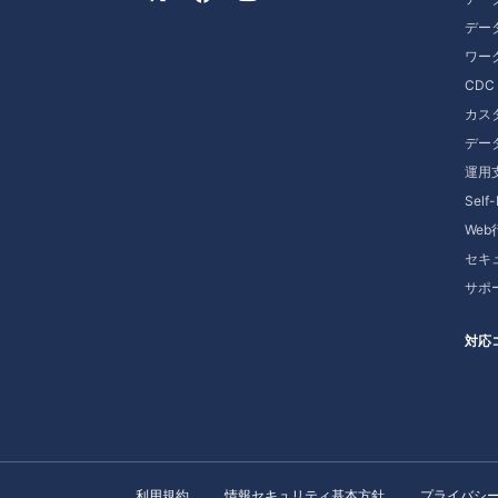
デー
ワー
CD
カス
デー
運用
Self
We
セキ
サポ
対応
利用規約
情報セキュリティ基本方針
プライバシ