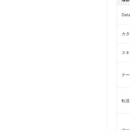
Dat
カタ
スキ
テー
転送
マー