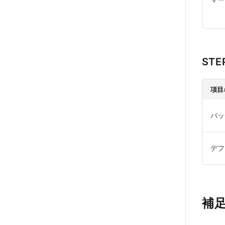
STE
項目
バッ
デフ
補