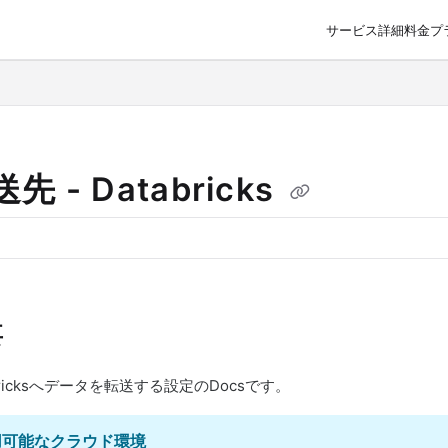
サービス詳細
料金プ
o/llms.txt
先 - Databricks
要
bricksへデータを転送する設定のDocsです。
用可能なクラウド環境