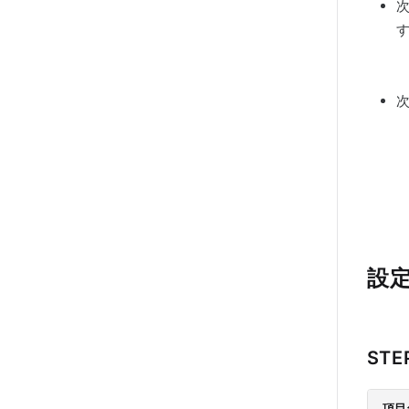
次
設
STE
項目