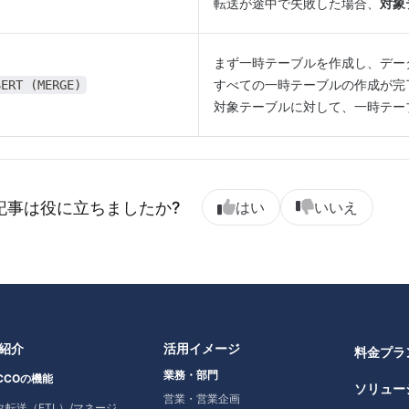
転送が途中で失敗した場合、
対象
まず一時テーブルを作成し、デー
すべての一時テーブルの作成が完
SERT (MERGE)
対象テーブルに対して、一時テー
記事は役に立ちましたか?
はい
いいえ
紹介
活用イメージ
料金プラ
業務・部門
CCOの機能
ソリュー
営業・営業企画
データ転送（ETL）/マネージドデータ転送