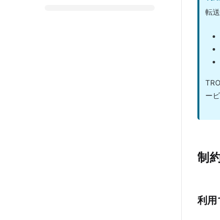
転送
TR
ービ
制
利用