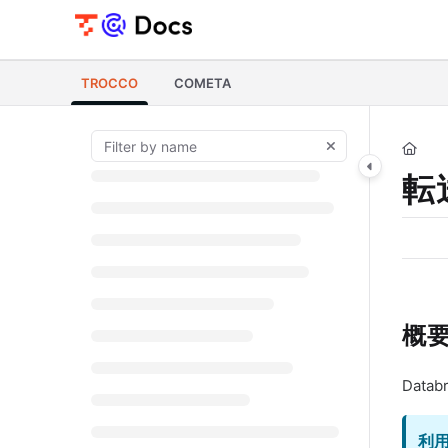
Documentation Index
Fetch the complete documentation index at:
https://documents.trocco.i
TROCCO
COMETA
Use this file to discover all available pages before exploring further.
転送
概
Data
利