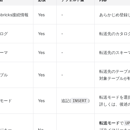
abricks接続情報
Yes
-
あらかじめ登録
ログ
Yes
-
転送先のカタロ
ーマ
Yes
-
転送先のスキー
転送先のテーブ
ブル
Yes
-
対象テーブルが
転送モードを選
モード
Yes
追記(
)
INSERT
詳しくは、後述
転送モード
で
UP
ジキー
No
-
プライマリーキ