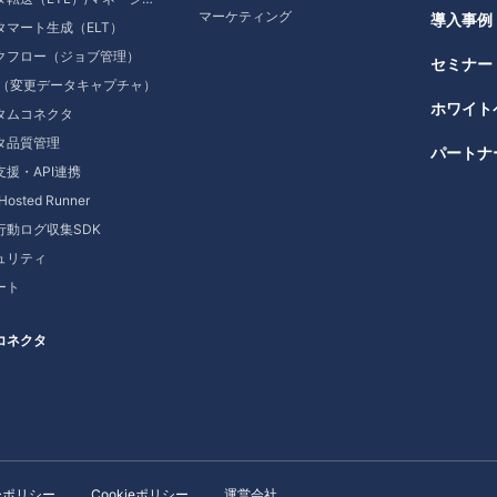
マーケティング
導入事例
タマート生成（ELT）
クフロー（ジョブ管理）
セミナー
C（変更データキャプチャ）
ホワイト
タムコネクタ
タ品質管理
パートナ
支援・API連携
-Hosted Runner
b行動ログ収集SDK
ュリティ
ート
コネクタ
ーポリシー
Cookieポリシー
運営会社