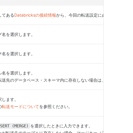
してある
Databricksの接続情報
から、今回の転送設定に必要な権限を持
グ名を選択します。
マ名を選択します。
ル名を選択します。
転送先のデータベース・スキーマ内に存在しない場合は、自動的に作成
択します。
の
転送モードについて
を参照ください。
を選択したときに入力できます。
SERT (MERGE)
ーが転送先のテーブルに存在しない場合、マージキー（主キー）扱いと