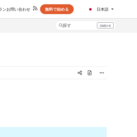
ラン
お問い合わせ
無料で始める
日本語
探す
CMD+K
Press CMD+K to open search