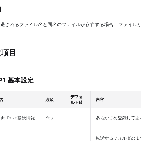
約
転送されるファイル名と同名のファイルが存在する場合、ファイル
定項目
P1 基本設定
デフォ
名
必須
内容
ルト値
gle Drive接続情報
Yes
-
あらかじめ登録してあ
転送するフォルダのI