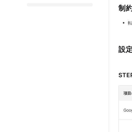
制
設
STE
項目
Goo