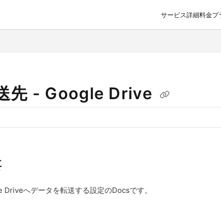
サービス詳細
料金プ
o/llms.txt
先 - Google Drive
要
le Driveへデータを転送する設定のDocsです。