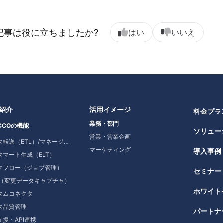
記事は役に立ちましたか?
はい
いいえ
紹介
活用イメージ
料金プラ
業務・部門
CCOの機能
ソリュー
営業・営業企画
データ転送（ETL）/マネージドデータ転送
マーケティング
導入事例
タマート生成（ELT）
クフロー（ジョブ管理）
セミナー
C（変更データキャプチャ）
ホワイト
タムコネクタ
タ品質管理
パートナ
支援・API連携