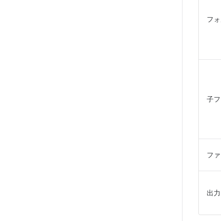
フォ
子フ
ファ
出力