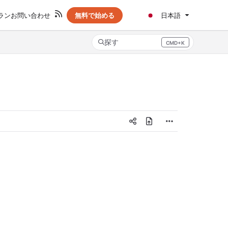
ラン
お問い合わせ
無料で始める
日本語
探す
CMD+K
Press CMD+K to open search