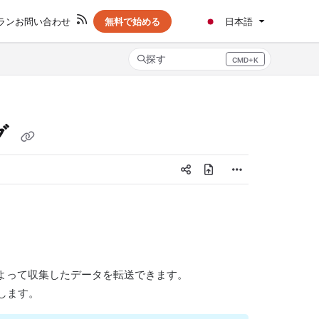
ラン
お問い合わせ
無料で始める
日本語
探す
CMD+K
Press CMD+K to open search
グ
よって収集したデータを転送できます。
します。