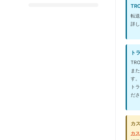
TR
転送
詳し
ト
TR
また
す。
トラ
ださ
カ
カス