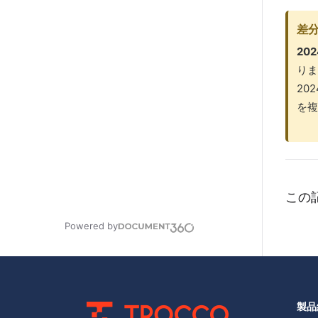
差
20
りま
20
を複
この
Powered by
製品