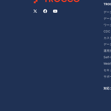
TRO
デー
ワー
CD
カス
デー
運用
Self
We
セキ
サポ
対応