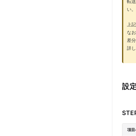
転送
い。
上記
なお
差分
詳し
設
STE
項目