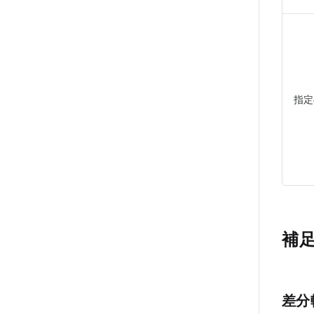
指定
補
差分