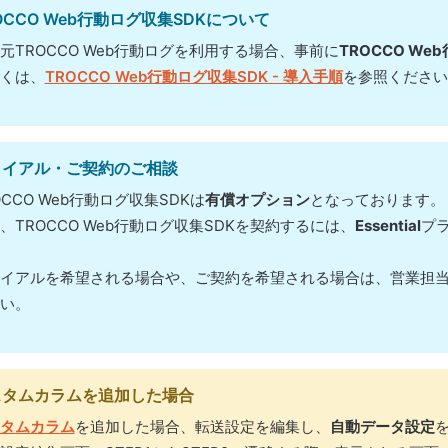
OCCO Web行動ログ収集SDKについて
元TROCCO Web行動ログを利用する場合、事前に
TROCCO We
くは、
TROCCO Web行動ログ収集SDK - 導入手順
を参照ください
ライアル・ご契約のご相談
OCCO Web行動ログ収集SDKは
有償オプション
となっております。
、TROCCO Web行動ログ収集SDKを契約するには、
Essential
プ
イアルを希望される場合や、ご契約を希望される場合は、営業担
い。
スタムカラムを追加した場合
タムカラム
を追加した場合、転送設定を編集し、
自動データ設定