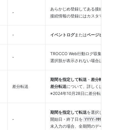
あらかじめ登録してある接続情報から、今
-
接続情報の登録にはカスタマーサクセスか
-
イベントログ
または
ページビューログ
を選
TROCCO Web行動ログ収集SDKを設置
-
選択肢が表示されない場合は、カスタマー
期間を指定して転送
・
差分転送
のいずれか
差分転送
差分転送
について、詳しくは
差分転送機能
※2024年10月28日に差分転送の仕様が
期間を指定して転送
を選択した場合に入力
-
開始日・終了日を
形式で入力
YYYY-MM-DD
未入力の場合、全期間のデータが取得され