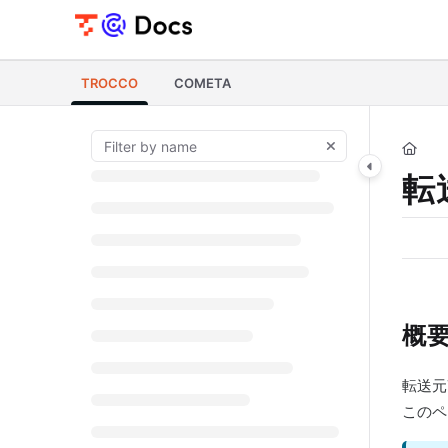
Documentation Index
Fetch the complete documentation index at:
https://documents.trocco.i
TROCCO
COMETA
Use this file to discover all available pages before exploring further.
転
概
転送元
このペ