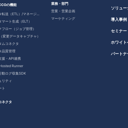
業務・部門
CCOの機能
ソリュー
営業・営業企画
データ転送（ETL）/マネージドデータ転送
マーケティング
導入事例
タマート生成（ELT）
クフロー（ジョブ管理）
セミナー
C（変更データキャプチャ）
ホワイト
タムコネクタ
タ品質管理
パートナ
支援・API連携
-Hosted Runner
b行動ログ収集SDK
ュリティ
ート
コネクタ