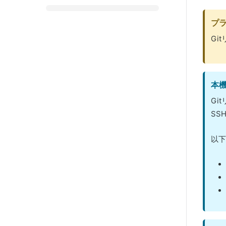
プ
Gi
本
Gi
SS
以下