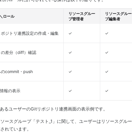
リソースグルー
リソースグルー
＼ロール
プ管理者
プ編集者
tリポジトリ連携設定の作成・編集
✓
✓
tとの差分（diff）確認
✓
✓
へのcommit・push
✓
✓
情報の表示
✓
✓
あるユーザーのGitリポジトリ連携画面の表示例です。
リソースグループ「テスト_1」に関して、ユーザーはリソースグル
与されています。