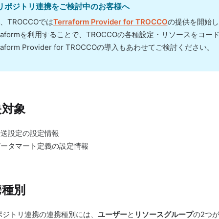
tリポジトリ連携をご検討中のお客様へ
、TROCCOでは
Terraform Provider for TROCCO
の提供を開始し
rraformを利用することで、TROCCOの各種設定・リソースを
rraform Provider for TROCCOの導入もあわせてご検討ください。
映対象
転送設定の設定情報
データマート定義の設定情報
携種別
リポジトリ連携の連携種別には、
ユーザー
と
リソースグループ
の2つ