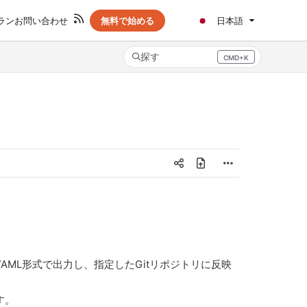
ラン
お問い合わせ
無料で始める
日本語
探す
CMD+K
Press CMD+K to open search
AML形式で出力し、指定したGitリポジトリに反映
す。