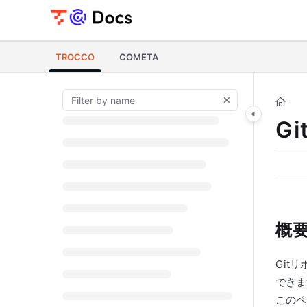
Documentation Index
Fetch the complete documentation index at:
https://documents.trocco.i
TROCCO
COMETA
Use this file to discover all available pages before exploring further.
G
概
Git
できま
このペ