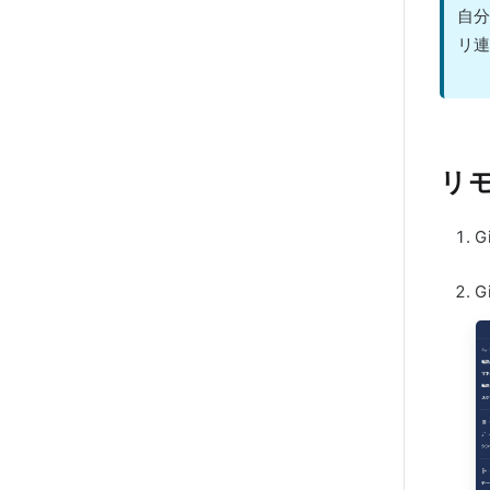
自分
リ連
リ
G
G