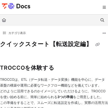
Documentation Index
Fetch the complete documentation index at:
https://documents.trocco.io/llms.tx
Use this file to discover all available pages before exploring further.
カテゴリ表示
クイックスタート【転送設定編】
TROCCOを体験する
TROCCOは、ETL（データ転送・データ変換）機能を中心に、データ
基盤の構築や運用に必要なワークフロー機能などを備えています。
どのように活用できるのかイメージしていただけるように、TROCCO
を使い始める前に、簡単に始められる
3つの準備
をご用意しました。
この準備をすることで、スムーズに転送設定を作成し、実際の活用方法