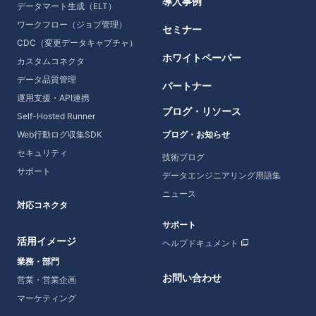
導入事例
データマート生成（ELT）
ワークフロー（ジョブ管理）
セミナー
CDC（変更データキャプチャ）
ホワイトペーパー
カスタムコネクタ
データ品質管理
パートナー
運用支援・API連携
ブログ・リソース
Self-Hosted Runner
Web行動ログ収集SDK
ブログ・お知らせ
セキュリティ
技術ブログ
サポート
データエンジニアリング用語集
ニュース
対応コネクタ
サポート
活用イメージ
ヘルプドキュメント
業務・部門
お問い合わせ
営業・営業企画
マーケティング