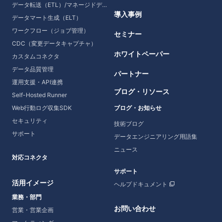
データ転送（ETL）/マネージドデータ転送
導入事例
データマート生成（ELT）
ワークフロー（ジョブ管理）
セミナー
CDC（変更データキャプチャ）
ホワイトペーパー
カスタムコネクタ
データ品質管理
パートナー
運用支援・API連携
ブログ・リソース
Self-Hosted Runner
Web行動ログ収集SDK
ブログ・お知らせ
セキュリティ
技術ブログ
サポート
データエンジニアリング用語集
ニュース
対応コネクタ
サポート
活用イメージ
ヘルプドキュメント
業務・部門
お問い合わせ
営業・営業企画