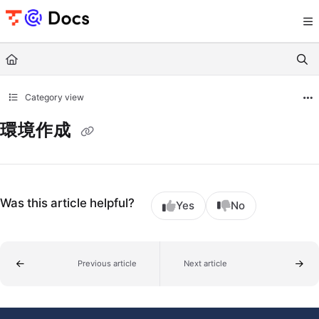
Documentation Index
Fetch the complete documentation index at:
https://documents.trocco.io/llms.tx
Use this file to discover all available pages before exploring further.
Category view
環境作成
Was this article helpful?
Yes
No
Previous article
Next article