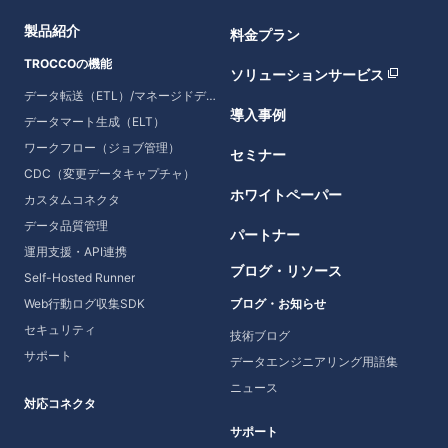
製品紹介
料金プラン
TROCCOの機能
ソリューションサービス
データ転送（ETL）/マネージドデータ転送
導入事例
データマート生成（ELT）
ワークフロー（ジョブ管理）
セミナー
CDC（変更データキャプチャ）
ホワイトペーパー
カスタムコネクタ
データ品質管理
パートナー
運用支援・API連携
ブログ・リソース
Self-Hosted Runner
Web行動ログ収集SDK
ブログ・お知らせ
セキュリティ
技術ブログ
サポート
データエンジニアリング用語集
ニュース
対応コネクタ
サポート