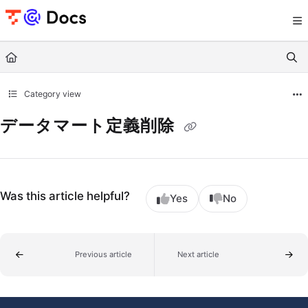
Documentation Index
Fetch the complete documentation index at:
https://documents.trocco.io/llms.tx
Use this file to discover all available pages before exploring further.
Category view
データマート定義削除
Was this article helpful?
Yes
No
Previous article
Next article