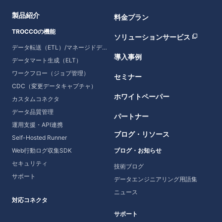
製品紹介
料金プラン
TROCCOの機能
ソリューションサービス
データ転送（ETL）/マネージドデータ転送
導入事例
データマート生成（ELT）
ワークフロー（ジョブ管理）
セミナー
CDC（変更データキャプチャ）
ホワイトペーパー
カスタムコネクタ
データ品質管理
パートナー
運用支援・API連携
ブログ・リソース
Self-Hosted Runner
Web行動ログ収集SDK
ブログ・お知らせ
セキュリティ
技術ブログ
サポート
データエンジニアリング用語集
ニュース
対応コネクタ
サポート