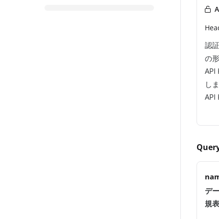
A
Hea
認証
の
API
し
AP
Query
na
デー
規