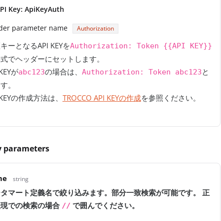
PI Key: ApiKeyAuth
der parameter name
Authorization
キーとなるAPI KEYを
Authorization: Token {{API KEY}}
形式でヘッダーにセットします。
 KEYが
の場合は、
と
abc123
Authorization: Token abc123
ます。
I KEYの作成方法は、
TROCCO API KEYの作成
を参照ください。
 parameters
me
string
タマート定義名で絞り込みます。部分一致検索が可能です。 正
表現での検索の場合
で囲んでください。
//