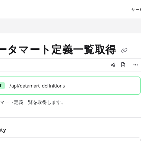
サー
o/llms.txt
ータマート定義一覧取得
/api/datamart_definitions
T
マート定義一覧を取得します。
ity