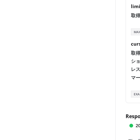
lim
取
MA
cur
取
シ
レ
マ
EXA
Resp
2