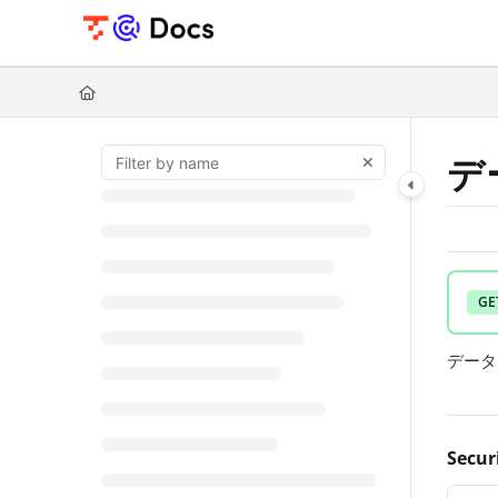
Documentation Index
Fetch the complete documentation index at:
https://documents.trocco.i
Use this file to discover all available pages before exploring further.
デ
GE
データ
Secur