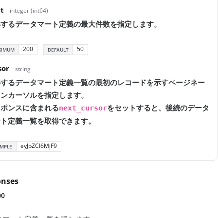
it
integer (int64)
得するデータマート定義の最大件数を指定します。
200
50
XIMUM
DEFAULT
sor
string
得するデータマート定義一覧の最初のレコードを示すページネー
ョンカーソルを指定します。
スポンスに含まれる
をセットすると、後続のデータ
next_cursor
ート定義一覧を取得できます。
eyJpZCI6MjF9
MPLE
onses
00