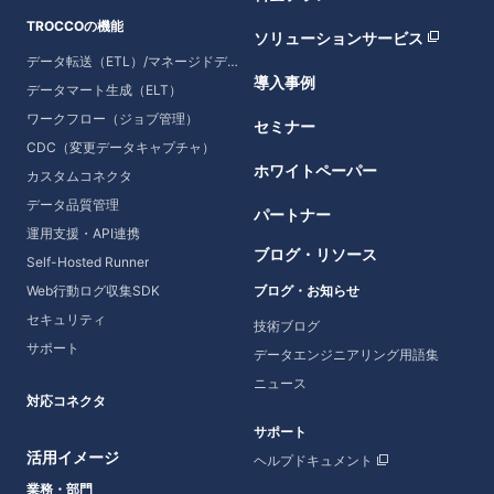
TROCCOの機能
ソリューションサービス
データ転送（ETL）/マネージドデータ転送
導入事例
データマート生成（ELT）
ワークフロー（ジョブ管理）
セミナー
CDC（変更データキャプチャ）
ホワイトペーパー
カスタムコネクタ
データ品質管理
パートナー
運用支援・API連携
ブログ・リソース
Self-Hosted Runner
Web行動ログ収集SDK
ブログ・お知らせ
セキュリティ
技術ブログ
サポート
データエンジニアリング用語集
ニュース
対応コネクタ
サポート
活用イメージ
ヘルプドキュメント
業務・部門