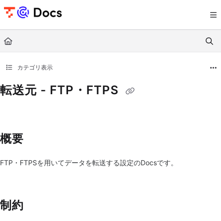
Documentation Index
Fetch the complete documentation index at:
https://documents.trocco.io/llms.tx
Use this file to discover all available pages before exploring further.
カテゴリ表示
転送元 - FTP・FTPS
概要
FTP・FTPSを用いてデータを転送する設定のDocsです。
制約