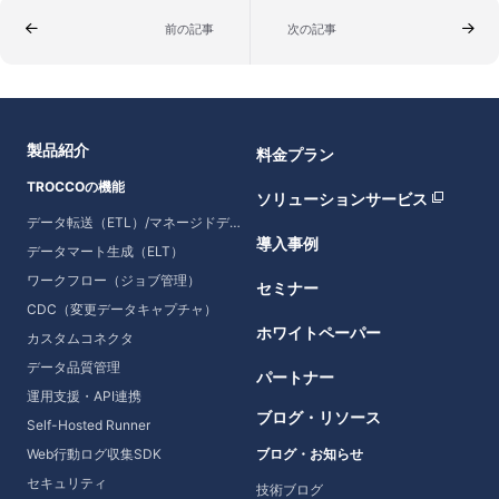
前の記事
次の記事
製品紹介
料金プラン
TROCCOの機能
ソリューションサービス
データ転送（ETL）/マネージドデータ転送
導入事例
データマート生成（ELT）
ワークフロー（ジョブ管理）
セミナー
CDC（変更データキャプチャ）
ホワイトペーパー
カスタムコネクタ
データ品質管理
パートナー
運用支援・API連携
ブログ・リソース
Self-Hosted Runner
Web行動ログ収集SDK
ブログ・お知らせ
セキュリティ
技術ブログ