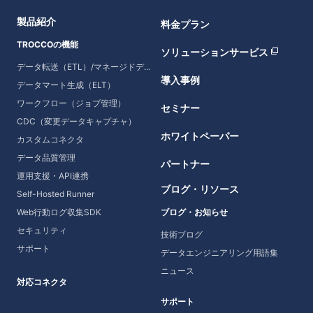
製品紹介
料金プラン
TROCCOの機能
ソリューションサービス
データ転送（ETL）/マネージドデータ転送
導入事例
データマート生成（ELT）
ワークフロー（ジョブ管理）
セミナー
CDC（変更データキャプチャ）
ホワイトペーパー
カスタムコネクタ
データ品質管理
パートナー
運用支援・API連携
ブログ・リソース
Self-Hosted Runner
Web行動ログ収集SDK
ブログ・お知らせ
セキュリティ
技術ブログ
サポート
データエンジニアリング用語集
ニュース
対応コネクタ
サポート