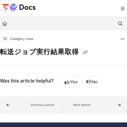
Documentation Index
Fetch the complete documentation index at:
https://documents.trocco.io/llms.tx
Use this file to discover all available pages before exploring further.
Category view
転送ジョブ実行結果取得
Was this article helpful?
Yes
No
Previous article
Next article