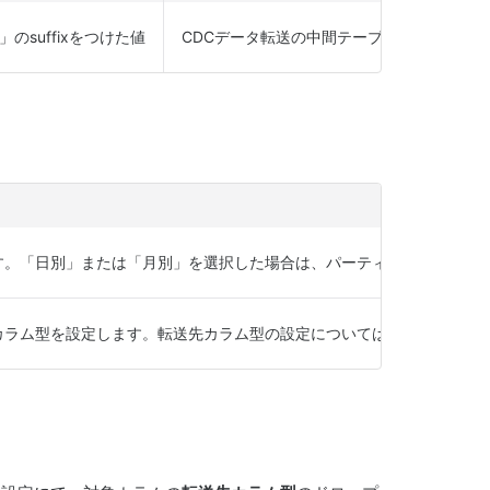
s」のsuffixをつけた値
CDCデータ転送の中間テーブルを保存する
。「日別」または「月別」を選択した場合は、パーティショニングの基準と
カラム型を設定します。転送先カラム型の設定については、
転送先カラ