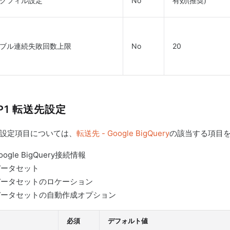
クフィル設定
No
有効(推奨)
ブル連続失敗回数上限
No
20
EP1 転送先設定
設定項目については、
転送先 - Google BigQuery
の該当する項目
oogle BigQuery接続情報
データセット
データセットのロケーション
データセットの自動作成オプション
必須
デフォルト値