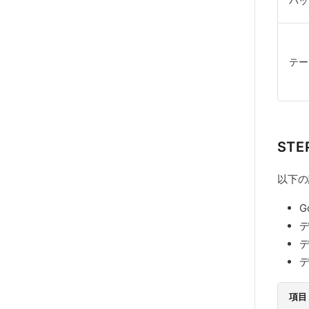
バッ
テー
ST
以下の
G
項目