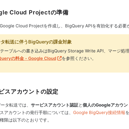
gle Cloud Projectの準備
oogle Cloud Projectを作成し、BigQuery APIを有効化する
タ転送に伴うBigQueryの課金対象
テーブルへの書き込みはBigQuery Storage Write API
Queryの料金 - Google Cloud
を参照ください。
ビスアカウントの設定
データ転送では、
サービスアカウント認証
と
個人のGoogleアカウ
スアカウントの発行手順については、
Google BigQuery接続情報
権限は以下のとおりです。