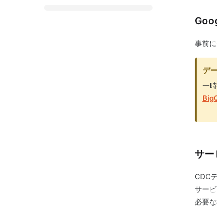
Goo
事前にG
デー
一時
Big
サー
CDC
サービ
必要な