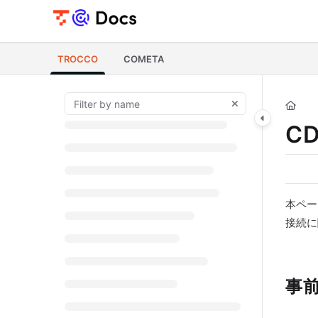
Documentation Index
Fetch the complete documentation index at:
https://documents.trocco.i
TROCCO
COMETA
Use this file to discover all available pages before exploring further.
CD
本ペー
接続に
事