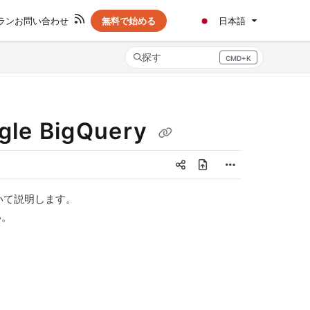
ラン
お問い合わせ
無料で始める
日本語
探す
CMD+K
Press CMD+K to open search
e BigQuery
について説明します。
い。