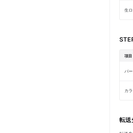
生ロ
ST
項目
パー
カラ
転送