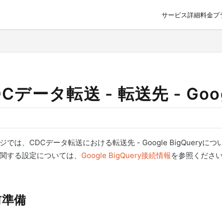
サービス詳細
料金プ
o/llms.txt
Cデータ転送 - 転送先 - Googl
ジでは、CDCデータ転送における転送先 - Google BigQuery
関する設定については、
Google BigQuery接続情報
を参照くださ
前準備