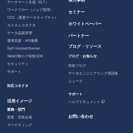
データマート生成（ELT）
ワークフロー（ジョブ管理）
セミナー
CDC（変更データキャプチャ）
ホワイトペーパー
カスタムコネクタ
データ品質管理
パートナー
運用支援・API連携
ブログ・リソース
Self-Hosted Runner
Web行動ログ収集SDK
ブログ・お知らせ
セキュリティ
技術ブログ
サポート
データエンジニアリング用語集
ニュース
対応コネクタ
サポート
活用イメージ
ヘルプドキュメント
業務・部門
お問い合わせ
営業・営業企画
マーケティング