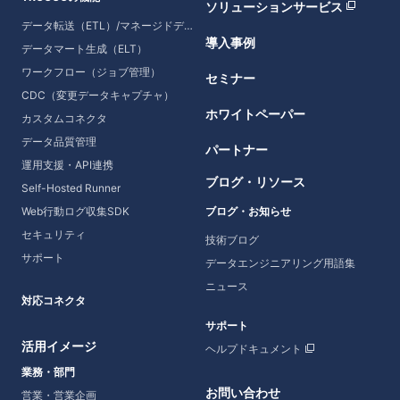
ソリューションサービス
データ転送（ETL）/マネージドデータ転送
導入事例
データマート生成（ELT）
ワークフロー（ジョブ管理）
セミナー
CDC（変更データキャプチャ）
ホワイトペーパー
カスタムコネクタ
データ品質管理
パートナー
運用支援・API連携
ブログ・リソース
Self-Hosted Runner
Web行動ログ収集SDK
ブログ・お知らせ
セキュリティ
技術ブログ
サポート
データエンジニアリング用語集
ニュース
対応コネクタ
サポート
活用イメージ
ヘルプドキュメント
業務・部門
お問い合わせ
営業・営業企画