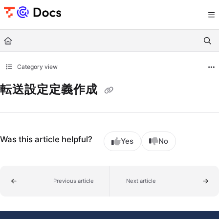
Documentation Index
Fetch the complete documentation index at:
https://documents.trocco.io/llms.tx
Use this file to discover all available pages before exploring further.
Category view
転送設定定義作成
Was this article helpful?
Yes
No
Previous article
Next article