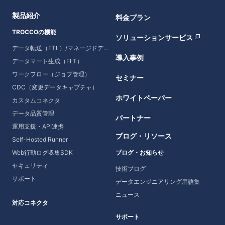
製品紹介
料金プラン
TROCCOの機能
ソリューションサービス
データ転送（ETL）/マネージドデータ転送
導入事例
データマート生成（ELT）
ワークフロー（ジョブ管理）
セミナー
CDC（変更データキャプチャ）
ホワイトペーパー
カスタムコネクタ
データ品質管理
パートナー
運用支援・API連携
ブログ・リソース
Self-Hosted Runner
Web行動ログ収集SDK
ブログ・お知らせ
セキュリティ
技術ブログ
サポート
データエンジニアリング用語集
ニュース
対応コネクタ
サポート