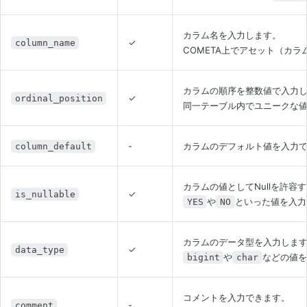
カラム名を入力します。
✓
column_name
COMETA上でアセット（カ
カラムの順序を整数値で入力
✓
ordinal_position
同一テーブル内でユニークな
-
カラムのデフォルト値を入力
column_default
カラムの値としてNullを許容
✓
is_nullable
や
といった値を入力
YES
NO
カラムのデータ型を入力しま
✓
data_type
や
などの値を
bigint
char
コメントを入力できます。
-
comment