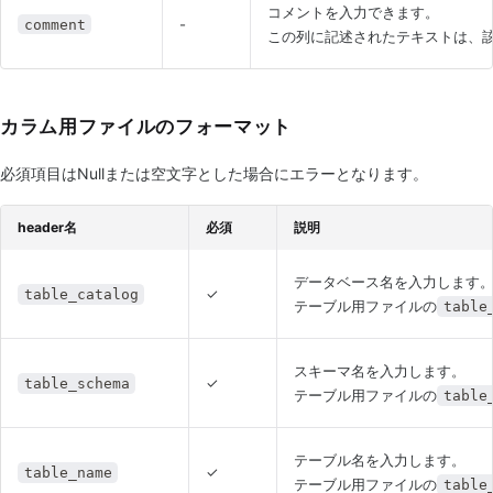
コメントを入力できます。
-
comment
この列に記述されたテキストは、
カラム用ファイルのフォーマット
必須項目はNullまたは空文字とした場合にエラーとなります。
header名
必須
説明
データベース名を入力します
✓
table_catalog
テーブル用ファイルの
table
スキーマ名を入力します。
✓
table_schema
テーブル用ファイルの
table
テーブル名を入力します。
✓
table_name
テーブル用ファイルの
table