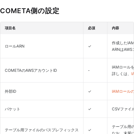
COMETA側の設定
項目名
必須
内容
作成したIA
ロールARN
✓
ARNはAW
IAMロール
COMETAのAWSアカウントID
-
詳しくは、
外部ID
✓
IAMロール
バケット
✓
CSVファイ
テーブル用
テーブル用ファイルのパスプレフィックス
✓
なお、末尾