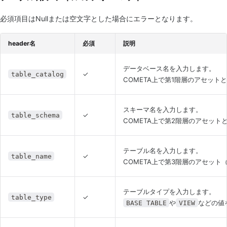
必須項目はNullまたは空文字とした場合にエラーとなります。
header名
必須
説明
データベース名を入力します。
✓
table_catalog
COMETA上で第1階層のアセット
スキーマ名を入力します。
✓
table_schema
COMETA上で第2階層のアセット
テーブル名を入力します。
✓
table_name
COMETA上で第3階層のアセッ
テーブルタイプを入力します。
✓
table_type
や
などの値
BASE TABLE
VIEW