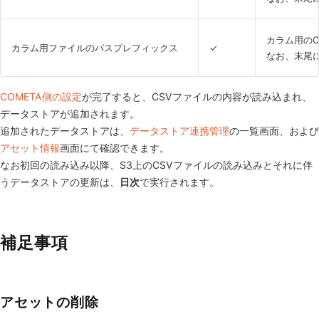
カラム用の
カラム用ファイルのパスプレフィックス
✓
なお、末尾
COMETA側の設定
が完了すると、CSVファイルの内容が読み込まれ、
データストアが追加されます。
追加されたデータストアは、
データストア連携管理
の一覧画面、および
アセット情報
画面にて確認できます。
なお初回の読み込み以降、S3上のCSVファイルの読み込みとそれに伴
うデータストアの更新は、
日次
で実行されます。
補足事項
アセットの削除