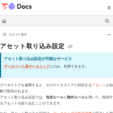
Documentation Index
Fetch the complete documentation index at:
https://documents.trocco.io/llms.tx
Use this file to discover all available pages before exploring further.
カテゴリ表示
アセット取り込み設定
アセット取り込み設定が可能なサービス
データベース系データストア
にのみ、利用できます。
データストアを連携すると、そのデータストアに対応する
アセット
が自
動で取得されます。
アセット取り込み設定では、
包含ルール
と
除外ルール
を用いて、取得す
るアセットを絞り込むことができます。