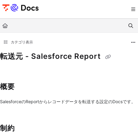
Documentation Index
Fetch the complete documentation index at:
https://documents.trocco.io/llms.tx
Use this file to discover all available pages before exploring further.
カテゴリ表示
転送元 - Salesforce Report
概要
SalesforceのReportからレコードデータを転送する設定のDocsです。
制約